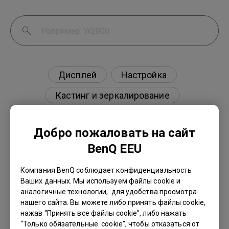
Дисплей
Настройка
Кастинг и зеркалирование
Внешнее устройство
Добро пожаловать на сайт
BenQ EEU
Компания BenQ соблюдает конфиденциальность
Есть ли проектор, поддерживающий
Ваших данных. Мы используем файлы cookie и
просмотр фильмов Blu-ray 3D в пассивных
аналогичные технологии, для удобства просмотра
поляризованных очках, как на моем
нашего сайта. Вы можете либо принять файлы cookie,
телевизоре?
нажав “Принять все файлы cookie”, либо нажать
“Только обязательные cookie”, чтобы отказаться от