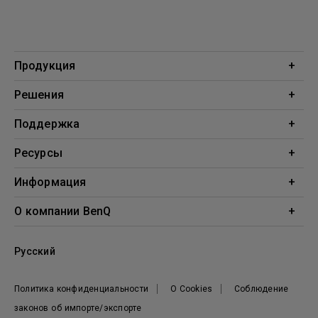
Продукция
Проекторы
Решения
Мониторы
Образование
Поддержка
Бизнес
Поддержка
Ресурсы
Загрузки
Проекционный калькулятор
Информация
База знаний
BenQ AQCOLOR
О компании BenQ
Профиль компании
Русский
Новости
Политика конфиденциальности
О Cookies
Соблюдение
законов об импорте/экспорте