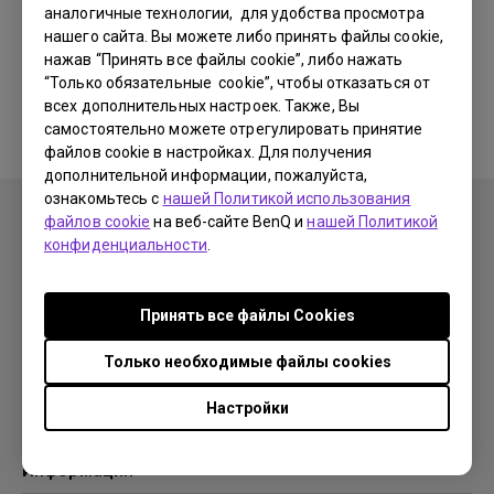
аналогичные технологии, для удобства просмотра
нашего сайта. Вы можете либо принять файлы cookie,
Соответствующие программы
нажав “Принять все файлы cookie”, либо нажать
“Только обязательные cookie”, чтобы отказаться от
и драйверы отсутствуют
всех дополнительных настроек. Также, Вы
самостоятельно можете отрегулировать принятие
файлов cookie в настройках. Для получения
дополнительной информации, пожалуйста,
ознакомьтесь с
нашей Политикой использования
файлов cookie
на веб-сайте BenQ и
нашей Политикой
конфиденциальности
.
Продукция
Принять все файлы Сookies
Проекторы
Решения
Мониторы
Только необходимые файлы cookies
Образование
Поддержка
Бизнес
Настройки
Поддержка
Ресурсы
Загрузки
Проекционный калькулятор
Информация