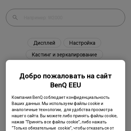
Дисплей
Настройка
Кастинг и зеркалирование
Внешнее устройство
Добро пожаловать на сайт
BenQ EEU
Компания BenQ соблюдает конфиденциальность
Есть ли проектор, поддерживающий
Ваших данных. Мы используем файлы cookie и
просмотр фильмов Blu-ray 3D в пассивных
аналогичные технологии, для удобства просмотра
поляризованных очках, как на моем
нашего сайта. Вы можете либо принять файлы cookie,
телевизоре?
нажав “Принять все файлы cookie”, либо нажать
“Только обязательные cookie”, чтобы отказаться от