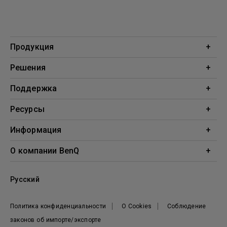
Продукция
Проекторы
Решения
Мониторы
Образование
Поддержка
Бизнес
Поддержка
Ресурсы
Загрузки
Проекционный калькулятор
Информация
База знаний
BenQ AQCOLOR
О компании BenQ
Профиль компании
Русский
Новости
Политика конфиденциальности
О Cookies
Соблюдение
законов об импорте/экспорте