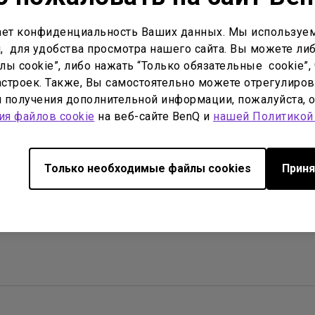
С регулировкой по высоте
С Android TV
ет конфиденциальность Ваших данных. Мы используем
, для удобства просмотра нашего сайта. Вы можете либ
С низкой задержкой вывода
ы cookie”, либо нажать “Только обязательные cookie”, 
строек. Также, Вы самостоятельно можете отрегулиров
ля получения дополнительной информации, пожалуйста, 
ия файлов cookie
на веб-сайте BenQ и
нашей Политикой
оводство пользователя
Программное 
Только необходимые файлы cookies
Приня
No related warranty information