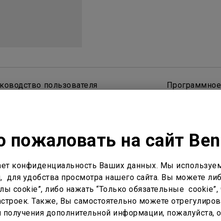
С регулировкой по высоте
С Android TV
С низкой задержкой вывода
ководство пользователя
Программное
 пожаловать на сайт Be
ет конфиденциальность Ваших данных. Мы используем
, для удобства просмотра нашего сайта. Вы можете либ
ы cookie”, либо нажать “Только обязательные cookie”, 
астройка
Кастинг и зеркалирование
Внеш
строек. Также, Вы самостоятельно можете отрегулиров
ля получения дополнительной информации, пожалуйста, 