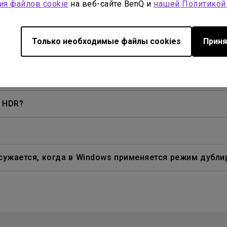
ия файлов cookie
на веб-сайте BenQ и
нашей Политикой
р фильмов Blu-ray 3D в пассивных поляризованных о
Только необходимые файлы cookies
Приня
 подключении мобильного устройства к проектору с п
ney+, Hulu и других. Как я могу это исправить?
K HDR?
сужается, когда в Windows применяется режим дубли