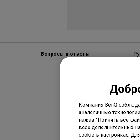
Вопросы и ответы
Ру
Добро
Компания BenQ соблюда
аналогичные технологии
нажав “Принять все файл
Дисплей
Н
всех дополнительных на
cookie в настройках. Д