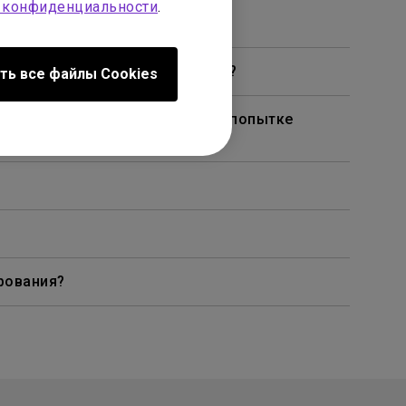
 конфиденциальности
.
чках, как на моем телевизоре?
ть все файлы Сookies
омощью кабеля или адаптера и попытке
рования?