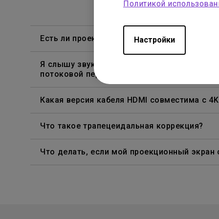
Политикой использован
Есть ли проектор, поддерживающий просмот
Настройки
Я слышу звук, но экран всегда гаснет при
потоковой передачи контента из Netflix, Dis
Какая версия кабеля HDMI совместима с 4
Что такое трапецеидальная коррекция?
Что делать, если мой проекционный экран 