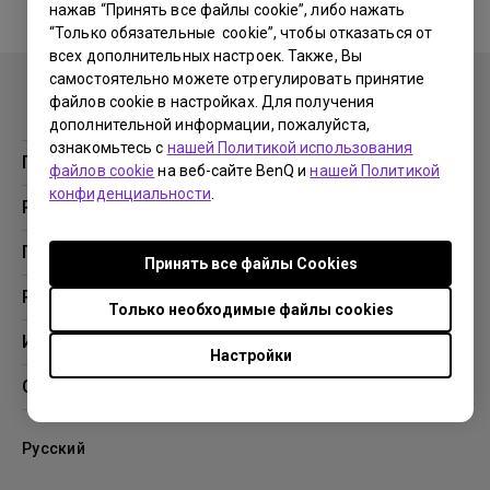
нажав “Принять все файлы cookie”, либо нажать
“Только обязательные cookie”, чтобы отказаться от
No related warranty information
всех дополнительных настроек. Также, Вы
самостоятельно можете отрегулировать принятие
файлов cookie в настройках. Для получения
дополнительной информации, пожалуйста,
ознакомьтесь с
нашей Политикой использования
Продукция
файлов cookie
на веб-сайте BenQ и
нашей Политикой
конфиденциальности
.
Проекторы
Решения
Мониторы
Образование
Поддержка
Принять все файлы Сookies
Бизнес
Поддержка
Ресурсы
Только необходимые файлы cookies
Загрузки
Проекционный калькулятор
Информация
Настройки
База знаний
BenQ AQCOLOR
О компании BenQ
Профиль компании
Русский
Новости