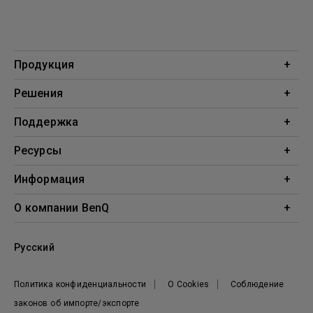
Продукция
Проекторы
Решения
Мониторы
Образование
Поддержка
Бизнес
Поддержка
Ресурсы
Загрузки
Проекционный калькулятор
Информация
База знаний
BenQ AQCOLOR
О компании BenQ
Профиль компании
Русский
Новости
Политика конфиденциальности
О Cookies
Соблюдение
законов об импорте/экспорте