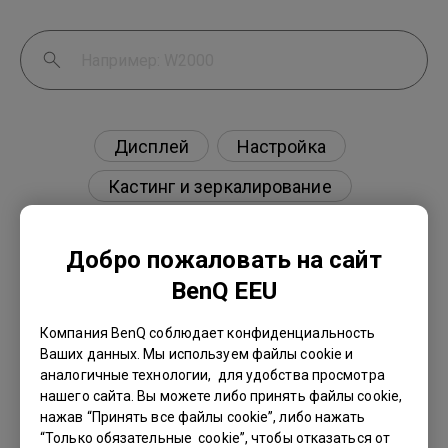
Дисплей
Настройка
Кастинг и зеркалирование
Внешнее устройство
Добро пожаловать на сайт
BenQ EEU
Компания BenQ соблюдает конфиденциальность
Есть ли проектор, поддерживающий
Ваших данных. Мы используем файлы cookie и
просмотр фильмов Blu-ray 3D в пассивных
аналогичные технологии, для удобства просмотра
поляризованных очках, как на моем
нашего сайта. Вы можете либо принять файлы cookie,
телевизоре?
нажав “Принять все файлы cookie”, либо нажать
“Только обязательные cookie”, чтобы отказаться от