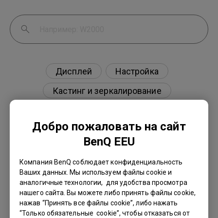
Дисплей
Настройка
Кастинг и зеркалирование
Внешнее устройство
Добро пожаловать на сайт
BenQ EEU
Компания BenQ соблюдает конфиденциальность
Есть ли проектор, поддерживающий
Ваших данных. Мы используем файлы cookie и
просмотр фильмов Blu-ray 3D в пассивных
аналогичные технологии, для удобства просмотра
поляризованных очках, как на моем
нашего сайта. Вы можете либо принять файлы cookie,
телевизоре?
нажав “Принять все файлы cookie”, либо нажать
“Только обязательные cookie”, чтобы отказаться от