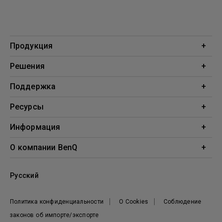
Продукция
Проекторы
Решения
Мониторы
Образование
Поддержка
Бизнес
Поддержка
Ресурсы
Загрузки
Проекционный калькулятор
Информация
База знаний
BenQ AQCOLOR
О компании BenQ
Профиль компании
Русский
Новости
Политика конфиденциальности
О Cookies
Соблюдение
законов об импорте/экспорте