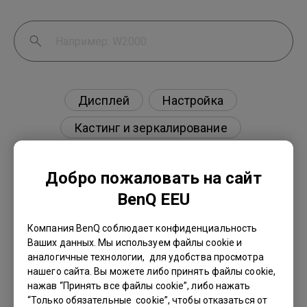
Дисплей
Настройка
Кастинг и зеркалирование
Внешнее устройство
Добро пожаловать на сайт
BenQ EEU
Компания BenQ соблюдает конфиденциальность
Есть ли проектор, поддерживающий
Ваших данных. Мы используем файлы cookie и
просмотр фильмов Blu-ray 3D в пассивных
аналогичные технологии, для удобства просмотра
поляризованных очках, как на моем
нашего сайта. Вы можете либо принять файлы cookie,
телевизоре?
нажав “Принять все файлы cookie”, либо нажать
“Только обязательные cookie”, чтобы отказаться от