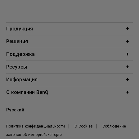
Продукция
Проекторы
Решения
Мониторы
Образование
Поддержка
Бизнес
Поддержка
Ресурсы
Загрузки
Проекционный калькулятор
Информация
База знаний
BenQ AQCOLOR
О компании BenQ
Профиль компании
Русский
Новости
Политика конфиденциальности
О Cookies
Соблюдение
законов об импорте/экспорте