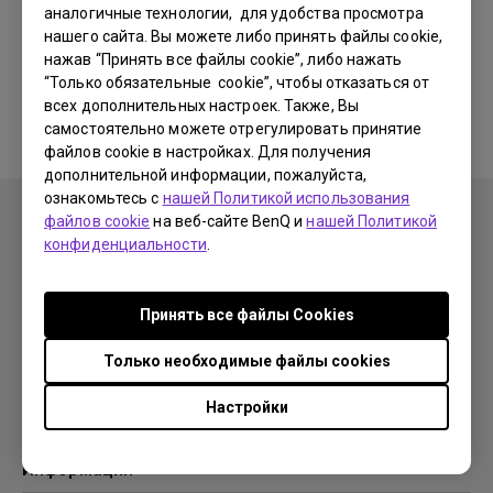
аналогичные технологии, для удобства просмотра
нашего сайта. Вы можете либо принять файлы cookie,
Соответствующие программы
нажав “Принять все файлы cookie”, либо нажать
“Только обязательные cookie”, чтобы отказаться от
и драйверы отсутствуют
всех дополнительных настроек. Также, Вы
самостоятельно можете отрегулировать принятие
файлов cookie в настройках. Для получения
дополнительной информации, пожалуйста,
ознакомьтесь с
нашей Политикой использования
файлов cookie
на веб-сайте BenQ и
нашей Политикой
конфиденциальности
.
Продукция
Принять все файлы Сookies
Проекторы
Решения
Мониторы
Только необходимые файлы cookies
Образование
Поддержка
Бизнес
Настройки
Поддержка
Ресурсы
Загрузки
Проекционный калькулятор
Информация