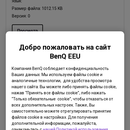
Язык:
Размер файла:
1012.15 KB
Версия:
0
Просмотр
Добро пожаловать на сайт
BenQ EEU
Руководство пользователя
Компания BenQ соблюдает конфиденциальность
Quick Start Guide
Ваших данных. Мы используем файлы cookie и
аналогичные технологии, для удобства просмотра
Обновить:
2017/06/20
нашего сайта. Вы можете либо принять файлы cookie,
нажав “Принять все файлы cookie”, либо нажать
Язык:
English
“Только обязательные cookie”, чтобы отказаться от
Размер файла:
8.05 MB
всех дополнительных настроек. Также, Вы
Версия:
самостоятельно можете отрегулировать принятие
файлов cookie в настройках. Для получения
дополнительной информации, пожалуйста,
Просмотр
ознакомьтесь с
нашей Политикой использования