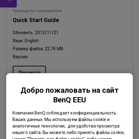
Руководство пользователя
Quick Start Guide
Обновить:
2012/11/21
Язык:
English
Размер файла:
22.74 MB
Версия:
Просмотр
Добро пожаловать на сайт
BenQ EEU
Руководство пользователя
Компания BenQ соблюдает конфиденциальность
User Manual
Ваших данных. Мы используем файлы cookie и
аналогичные технологии, для удобства просмотра
Обновить:
2012/11/21
нашего сайта. Вы можете либо принять файлы cookie,