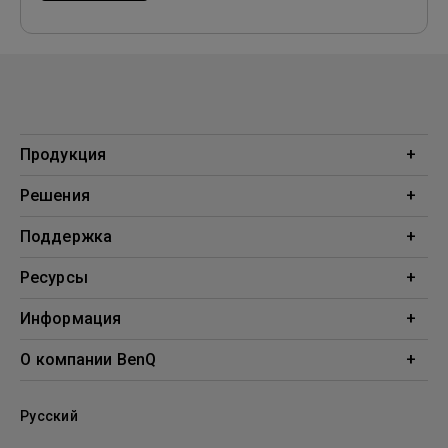
Продукция
Проекторы
Решения
Мониторы
Образование
Поддержка
Бизнес
Поддержка
Ресурсы
Загрузки
Проекционный калькулятор
Информация
База знаний
BenQ AQCOLOR
О компании BenQ
Профиль компании
Русский
Новости