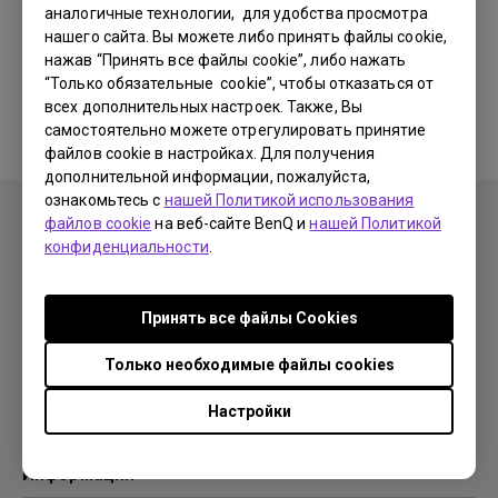
аналогичные технологии, для удобства просмотра
нашего сайта. Вы можете либо принять файлы cookie,
Соответствующие программы
нажав “Принять все файлы cookie”, либо нажать
“Только обязательные cookie”, чтобы отказаться от
и драйверы отсутствуют
всех дополнительных настроек. Также, Вы
самостоятельно можете отрегулировать принятие
файлов cookie в настройках. Для получения
дополнительной информации, пожалуйста,
ознакомьтесь с
нашей Политикой использования
файлов cookie
на веб-сайте BenQ и
нашей Политикой
конфиденциальности
.
Продукция
Принять все файлы Сookies
Проекторы
Решения
Мониторы
Только необходимые файлы cookies
Образование
Поддержка
Бизнес
Настройки
Поддержка
Ресурсы
Загрузки
Проекционный калькулятор
Информация