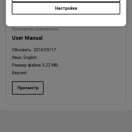
Настройки
Руководство пользователя
User Manual
Обновить:
2014/09/17
Язык:
English
Размер файла:
5.22 MB
Версия:
Просмотр