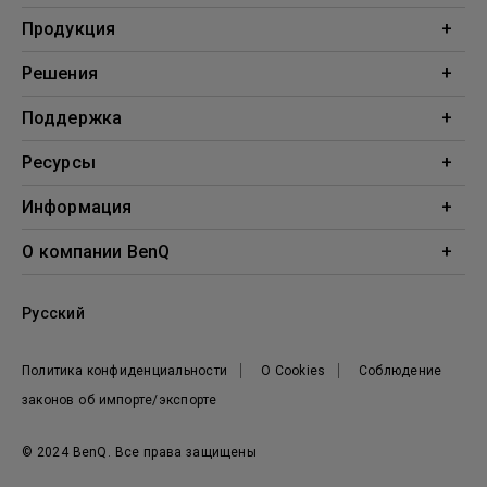
Продукция
Проекторы
Решения
Мониторы
Образование
Поддержка
Бизнес
Поддержка
Ресурсы
Загрузки
Проекционный калькулятор
Информация
База знаний
BenQ AQCOLOR
О компании BenQ
Профиль компании
Русский
Новости
Политика конфиденциальности
О Cookies
Соблюдение
законов об импорте/экспорте
© 2024 BenQ. Все права защищены