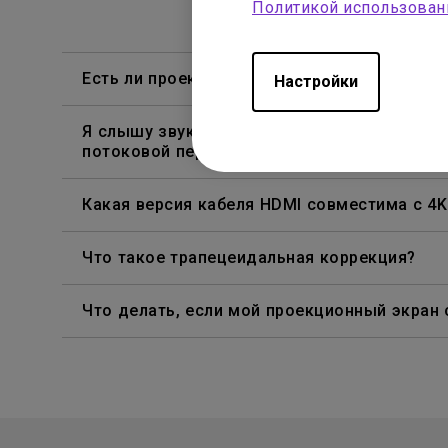
Политикой использован
Есть ли проектор, поддерживающий просмот
Настройки
Я слышу звук, но экран всегда гаснет при
потоковой передачи контента из Netflix, Dis
Какая версия кабеля HDMI совместима с 4
Что такое трапецеидальная коррекция?
Что делать, если мой проекционный экран 