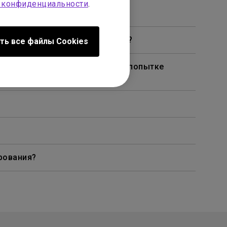
 конфиденциальности
.
чках, как на моем телевизоре?
ть все файлы Сookies
омощью кабеля или адаптера и попытке
рования?