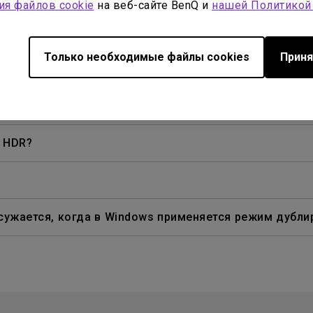
ия файлов cookie
на веб-сайте BenQ и
нашей Политикой
р фильмов Blu-ray 3D в пассивных поляризованных о
Только необходимые файлы cookies
Приня
 подключении мобильного устройства к проектору с п
ney+, Hulu и других. Как я могу это исправить?
K HDR?
сужается, когда в Windows применяется режим дубли