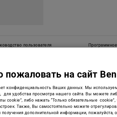
С регулировкой по высоте
С Android TV
С низкой задержкой вывода
ководство пользователя
Программное
 пожаловать на сайт Be
ет конфиденциальность Ваших данных. Мы используем
, для удобства просмотра нашего сайта. Вы можете либ
ы cookie”, либо нажать “Только обязательные cookie”, 
астройка
Кастинг и зеркалирование
Внеш
строек. Также, Вы самостоятельно можете отрегулиров
ля получения дополнительной информации, пожалуйста, 