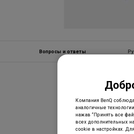
Вопросы и ответы
Ру
Добро
Компания BenQ соблюда
аналогичные технологии
нажав “Принять все файл
Дисплей
Н
всех дополнительных на
cookie в настройках. Д