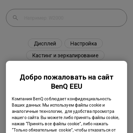
Дисплей
Настройка
Кастинг и зеркалирование
Внешнее устройство
Добро пожаловать на сайт
BenQ EEU
Компания BenQ соблюдает конфиденциальность
Есть ли проектор, поддерживающий
Ваших данных. Мы используем файлы cookie и
просмотр фильмов Blu-ray 3D в пассивных
аналогичные технологии, для удобства просмотра
поляризованных очках, как на моем
нашего сайта. Вы можете либо принять файлы cookie,
телевизоре?
нажав “Принять все файлы cookie”, либо нажать
“Только обязательные cookie”, чтобы отказаться от