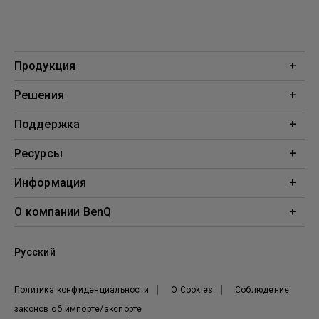
Продукция
Проекторы
Решения
Мониторы
Образование
Поддержка
Бизнес
Поддержка
Ресурсы
Загрузки
Проекционный калькулятор
Информация
База знаний
BenQ AQCOLOR
О компании BenQ
Профиль компании
Русский
Новости
Политика конфиденциальности
О Cookies
Соблюдение
законов об импорте/экспорте