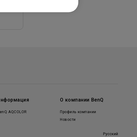
Информация
О компании BenQ
enQ AQCOLOR
Профиль компании
Новости
Русский