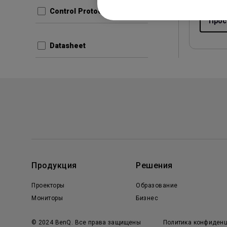
Control Protocols
Прос
Datasheet
Продукция
Решения
Проекторы
Образование
Мониторы
Бизнес
© 2024 BenQ. Все права защищены
Политика конфиденц