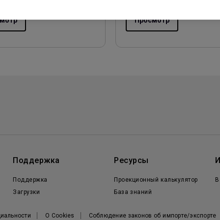
мотр
Просмотр
Поддержка
Ресурсы
Поддержка
Проекционный калькулятор
B
Загрузки
База знаний
иальности
О Cookies
Соблюдение законов об импорте/экспорте