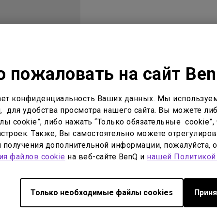
С регулировкой по высоте
С Android TV
С низкой задержкой вывода
 пожаловать на сайт Be
оводство пользователя
Программное
ет конфиденциальность Ваших данных. Мы используем
, для удобства просмотра нашего сайта. Вы можете либ
ы cookie”, либо нажать “Только обязательные cookie”, 
строек. Также, Вы самостоятельно можете отрегулиров
тво пользователя
Руководство пользователя
ля получения дополнительной информации, пожалуйста, 
одство пользователя
User Manual
ия файлов cookie
на веб-сайте BenQ и
нашей Политикой
ть:
2006/10/19
Обновить:
2006/10/18
ssian
Язык:
English
Только необходимые файлы cookies
Приня
 файла:
2.44 MB
Размер файла:
1.78 MB
Версия: