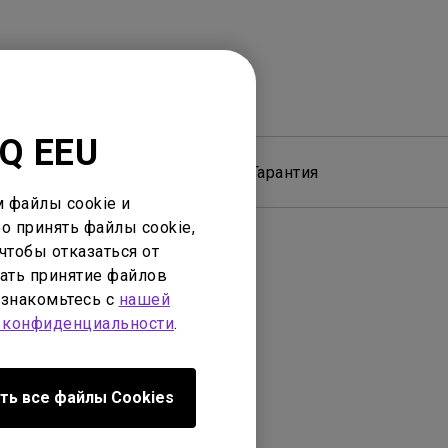
nQ EEU
 обеспечение
Гарантия
 файлы cookie и
о принять файлы cookie,
чтобы отказаться от
ать принятие файлов
ознакомьтесь с
нашей
 конфиденциальности
.
ть все файлы Сookies