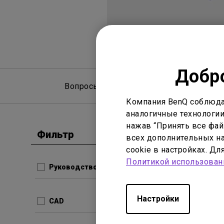
Добро
Вопросы и ответы
Рук
Компания BenQ соблюда
аналогичные технологии
нажав “Принять все файл
Фильтр
Очистить все
всех дополнительных на
Руководс
cookie в настройках. Д
Руков
Политикой использован
Руководство пользователя
Обнови
Язык:
Ru
Настройки
CAD
Размер
Версия: