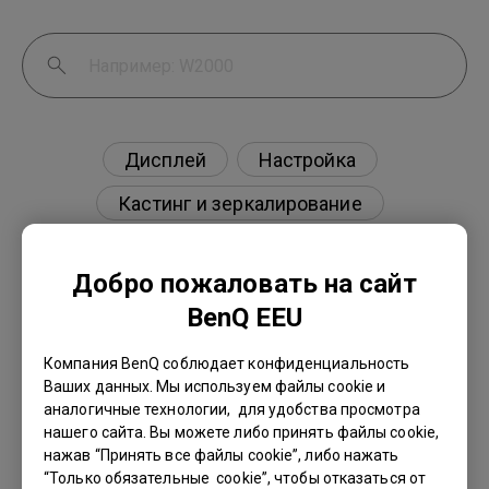
Дисплей
Настройка
Кастинг и зеркалирование
Внешнее устройство
Добро пожаловать на сайт
BenQ EEU
Компания BenQ соблюдает конфиденциальность
Есть ли проектор, поддерживающий
Ваших данных. Мы используем файлы cookie и
просмотр фильмов Blu-ray 3D в пассивных
аналогичные технологии, для удобства просмотра
поляризованных очках, как на моем
нашего сайта. Вы можете либо принять файлы cookie,
телевизоре?
нажав “Принять все файлы cookie”, либо нажать
“Только обязательные cookie”, чтобы отказаться от