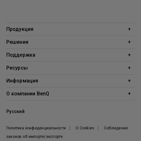
Продукция
Проекторы
Решения
Мониторы
Образование
Поддержка
Бизнес
Поддержка
Ресурсы
Загрузки
Проекционный калькулятор
Информация
База знаний
BenQ AQCOLOR
О компании BenQ
Профиль компании
Русский
Новости
Политика конфиденциальности
О Cookies
Соблюдение
законов об импорте/экспорте