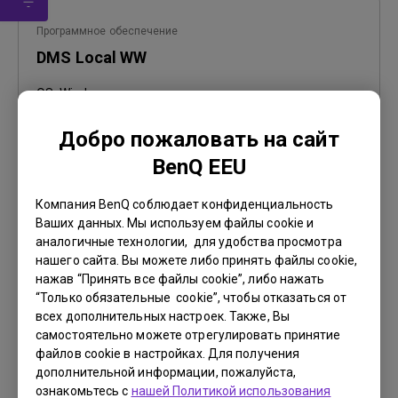
Программное обеспечение
DMS Local WW
OS:
Windows
OS Version:
Добро пожаловать на сайт
Версия:
V 3.2.9.0
BenQ EEU
Обновить:
2025/07/10
Размер файла:
88.61 MB
Компания BenQ соблюдает конфиденциальность
Ваших данных. Мы используем файлы cookie и
Загрузки
аналогичные технологии, для удобства просмотра
нашего сайта. Вы можете либо принять файлы cookie,
нажав “Принять все файлы cookie”, либо нажать
“Только обязательные cookie”, чтобы отказаться от
всех дополнительных настроек. Также, Вы
самостоятельно можете отрегулировать принятие
Firmware
файлов cookie в настройках. Для получения
BenQ Easy FW Updater
дополнительной информации, пожалуйста,
ознакомьтесь с
нашей Политикой использования