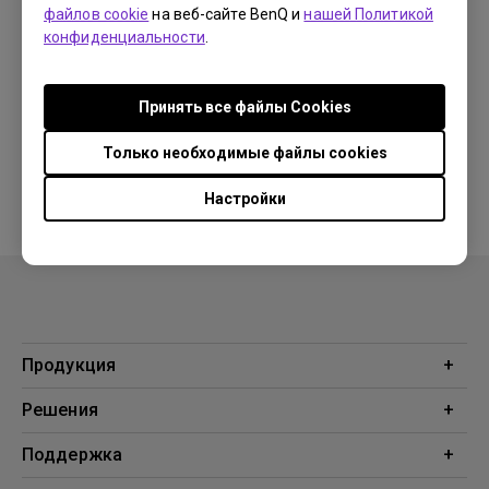
OS:
Windows|Windows10|Windows7|Windows8
файлов cookie
на веб-сайте BenQ и
нашей Политикой
OS Version:
конфиденциальности
.
Версия:
1.4
Обновить:
2020/07/30
Принять все файлы Сookies
Размер файла:
692.58 KB
Только необходимые файлы cookies
Загрузки
Настройки
Продукция
Проекторы
Решения
Мониторы
Образование
Поддержка
Бизнес