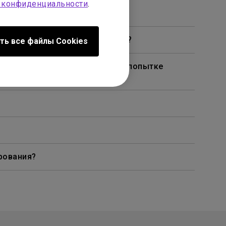
 конфиденциальности
.
чках, как на моем телевизоре?
ть все файлы Сookies
омощью кабеля или адаптера и попытке
рования?