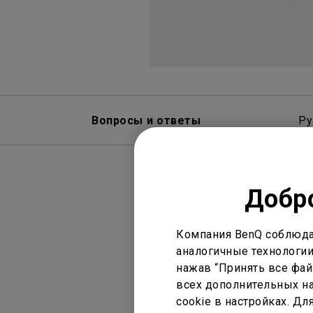
Вопросы и ответы
Ру
Добро
Компания BenQ соблюда
аналогичные технологии
нажав “Принять все файл
Дисплей
Н
всех дополнительных на
cookie в настройках. Д