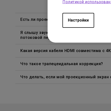
Политикой использован
Есть ли проектор, поддерживающий просмот
Настройки
Я слышу звук, но экран всегда гаснет при
потоковой передачи контента из Netflix, Dis
Какая версия кабеля HDMI совместима с 4
Что такое трапецеидальная коррекция?
Что делать, если мой проекционный экран 