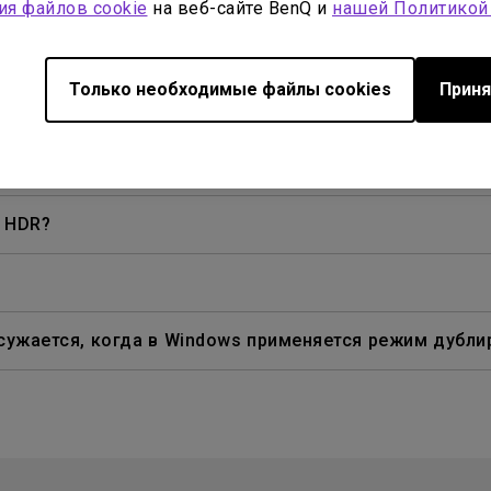
ия файлов cookie
на веб-сайте BenQ и
нашей Политикой
р фильмов Blu-ray 3D в пассивных поляризованных о
Только необходимые файлы cookies
Приня
 подключении мобильного устройства к проектору с п
ney+, Hulu и других. Как я могу это исправить?
K HDR?
сужается, когда в Windows применяется режим дубли