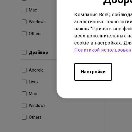
Обнови
Mac
Размер
Компания BenQ соблюда
аналогичные технологии
Windows
Загр
нажав “Принять все файл
Others
всех дополнительных на
cookie в настройках. Д
Политикой использован
Драйвер
Android
Настройки
Linux
Mac
Windows
Others