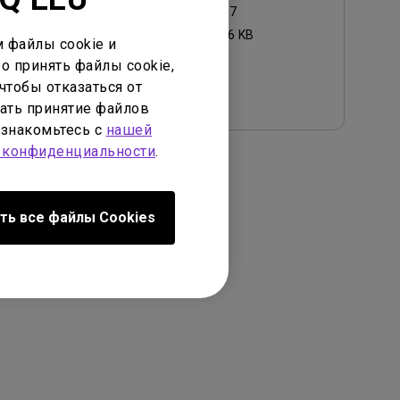
Обновить:
2024/01/17
Размер файла:
773.26 KB
 файлы cookie и
о принять файлы cookie,
Загрузки
чтобы отказаться от
ать принятие файлов
ознакомьтесь с
нашей
 конфиденциальности
.
ть все файлы Сookies