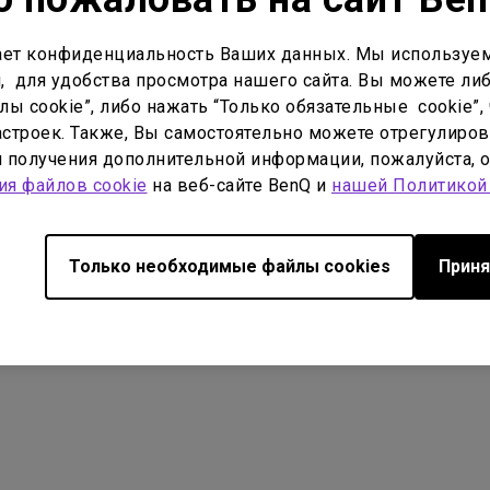
ть:
2022/11/15
Размер файла:
546.15 MB
 файла:
90.47 KB
ет конфиденциальность Ваших данных. Мы используем
, для удобства просмотра нашего сайта. Вы можете либ
узки
Загрузки
ы cookie”, либо нажать “Только обязательные cookie”, 
строек. Также, Вы самостоятельно можете отрегулиров
ля получения дополнительной информации, пожалуйста, 
ия файлов cookie
на веб-сайте BenQ и
нашей Политикой
Только необходимые файлы cookies
Приня