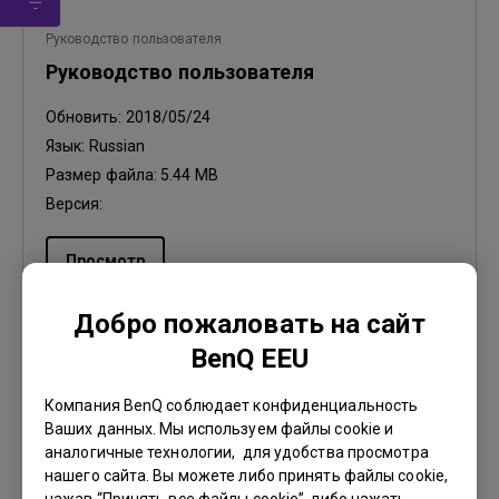
Руководство пользователя
Руководство пользователя
Обновить:
2018/05/24
Язык:
Russian
Размер файла:
5.44 MB
Версия:
Просмотр
Добро пожаловать на сайт
BenQ EEU
Руководство пользователя
Компания BenQ соблюдает конфиденциальность
Quick Start Guide
Ваших данных. Мы используем файлы cookie и
аналогичные технологии, для удобства просмотра
Обновить:
2018/05/24
нашего сайта. Вы можете либо принять файлы cookie,