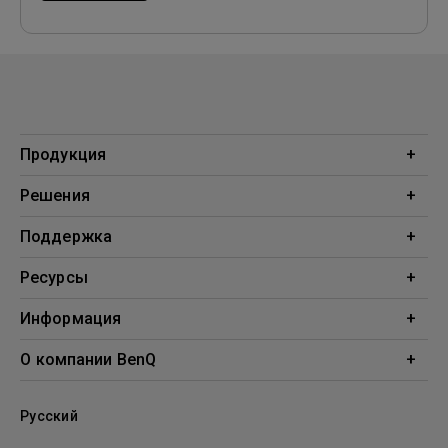
Продукция
Проекторы
Решения
Мониторы
Образование
Поддержка
Бизнес
Поддержка
Ресурсы
Загрузки
Проекционный калькулятор
Информация
База знаний
BenQ AQCOLOR
О компании BenQ
Профиль компании
Русский
Новости