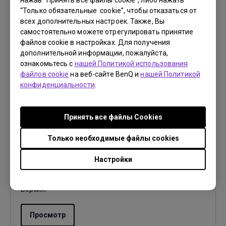
нажав “Принять все файлы cookie”, либо нажать
Язык:
English
“Только обязательные cookie”, чтобы отказаться от
Размер файла:
5.42 MB
всех дополнительных настроек. Также, Вы
Версия:
самостоятельно можете отрегулировать принятие
файлов cookie в настройках. Для получения
дополнительной информации, пожалуйста,
Просмотр
ознакомьтесь с
нашей Политикой использования
файлов cookie
на веб-сайте BenQ и
нашей Политикой
конфиденциальности
.
Руководство пользователя
Принять все файлы Сookies
User Manual
Только необходимые файлы cookies
Обновить:
2018/05/24
Настройки
Язык:
English
Размер файла:
10.59 MB
Версия:
Просмотр