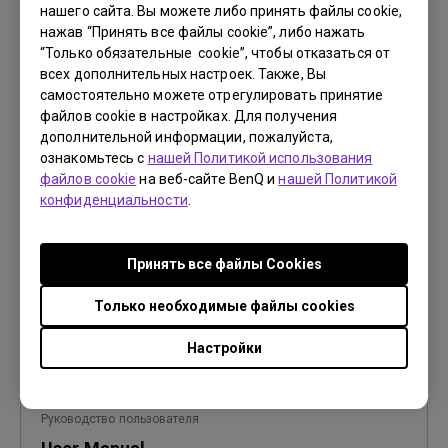
нашего сайта. Вы можете либо принять файлы cookie,
нажав “Принять все файлы cookie”, либо нажать
“Только обязательные cookie”, чтобы отказаться от
всех дополнительных настроек. Также, Вы
самостоятельно можете отрегулировать принятие
Руководство пользователя
файлов cookie в настройках. Для получения
Safety Warning and Notice
дополнительной информации, пожалуйста,
ознакомьтесь с
нашей Политикой использования
Обновить:
2021/01/06
файлов cookie
на веб-сайте BenQ и
нашей Политикой
Язык:
English
конфиденциальности
.
Размер файла:
54.87 KB
Версия:
Принять все файлы Сookies
Просмотр
Только необходимые файлы cookies
Настройки
Руководство пользователя