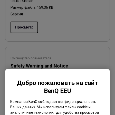
Язык:
Russian
Размер файла:
159.36 KB
Версия:
Просмотр
Руководство пользователя
Safety Warning and Notice
Обновить:
2021/01/06
Добро пожаловать на сайт
Язык:
Russian
BenQ EEU
Размер файла:
237.7 KB
Версия:
Компания BenQ соблюдает конфиденциальность
Ваших данных. Мы используем файлы cookie и
Просмотр
аналогичные технологии, для удобства просмотра