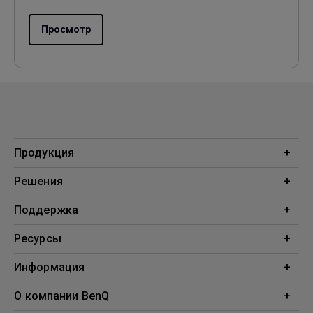
Просмотр
Продукция
Проекторы
Решения
Мониторы
Образование
Поддержка
Бизнес
Поддержка
Ресурсы
Загрузки
Проекционный калькулятор
Информация
База знаний
BenQ AQCOLOR
О компании BenQ