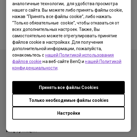
аналогичные технологии, для удобства просмотра
нашего сайта. Вы можете либо принять файлы cookie,
Соответствующие программы
нажав “Принять все файлы cookie”, либо нажать
“Только обязательные cookie”, чтобы отказаться от
и драйверы отсутствуют
всех дополнительных настроек. Также, Вы
самостоятельно можете отрегулировать принятие
файлов cookie в настройках. Для получения
дополнительной информации, пожалуйста,
ознакомьтесь с
нашей Политикой использования
файлов cookie
на веб-сайте BenQ и
нашей Политикой
конфиденциальности
.
Продукция
Принять все файлы Сookies
Проекторы
Решения
Мониторы
Только необходимые файлы cookies
Образование
Поддержка
Бизнес
Настройки
Поддержка
Ресурсы
Загрузки
Проекционный калькулятор
Информация