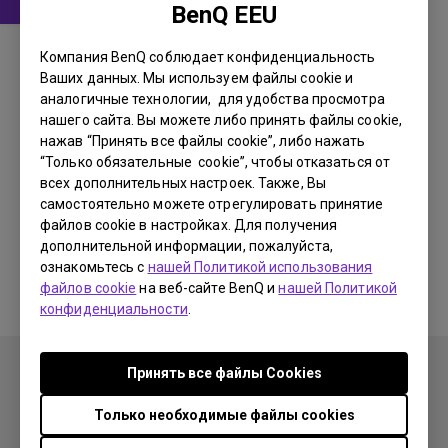
BenQ EEU
Драйвер
Компания BenQ соблюдает конфиденциальность
MP (=T2200HD and T2210HDA)
Ваших данных. Мы используем файлы cookie и
аналогичные технологии, для удобства просмотра
OS:
WindowVista|WinXP
нашего сайта. Вы можете либо принять файлы cookie,
OS Version:
нажав “Принять все файлы cookie”, либо нажать
Версия:
0
“Только обязательные cookie”, чтобы отказаться от
всех дополнительных настроек. Также, Вы
Обновить:
2009/10/13
самостоятельно можете отрегулировать принятие
Размер файла:
90.66 KB
файлов cookie в настройках. Для получения
дополнительной информации, пожалуйста,
Загрузки
ознакомьтесь с
нашей Политикой использования
файлов cookie
на веб-сайте BenQ и
нашей Политикой
конфиденциальности
.
Принять все файлы Сookies
Только необходимые файлы cookies
Продукция