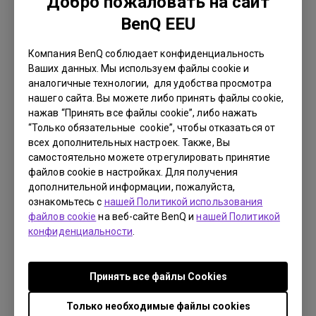
Добро пожаловать на сайт
Язык:
English
BenQ EEU
Размер файла:
54.87 KB
Версия:
Компания BenQ соблюдает конфиденциальность
Ваших данных. Мы используем файлы cookie и
Просмотр
аналогичные технологии, для удобства просмотра
нашего сайта. Вы можете либо принять файлы cookie,
нажав “Принять все файлы cookie”, либо нажать
“Только обязательные cookie”, чтобы отказаться от
всех дополнительных настроек. Также, Вы
самостоятельно можете отрегулировать принятие
Руководство пользователя
файлов cookie в настройках. Для получения
Руководство пользователя
дополнительной информации, пожалуйста,
ознакомьтесь с
нашей Политикой использования
Обновить:
2009/10/02
файлов cookie
на веб-сайте BenQ и
нашей Политикой
Язык:
Russian
конфиденциальности
.
Размер файла:
261.49 KB
Версия:
Принять все файлы Сookies
Просмотр
Только необходимые файлы cookies