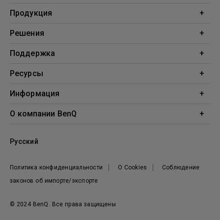
Продукция
Проекторы
Решения
Мониторы
Образование
Поддержка
Бизнес
Поддержка
Ресурсы
Загрузки
Проекционный калькулятор
Информация
База знаний
BenQ AQCOLOR
О компании BenQ
Профиль компании
Русский
Новости
Политика конфиденциальности
О Cookies
Соблюдение
законов об импорте/экспорте
© 2024 BenQ. Все права защищены