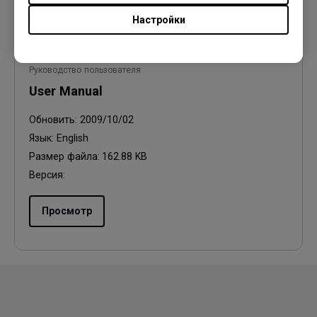
Настройки
Руководство пользователя
User Manual
Обновить:
2009/10/02
Язык:
English
Размер файла:
162.88 KB
Версия:
Просмотр