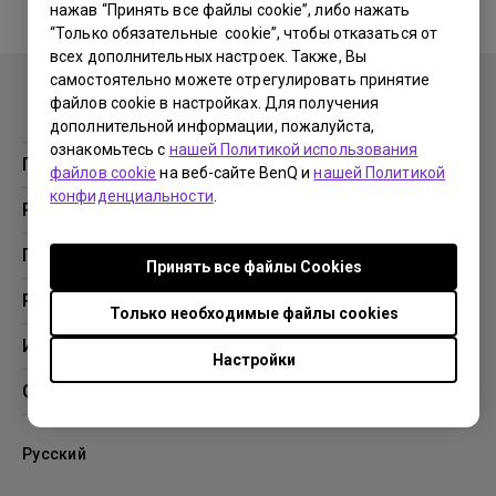
нажав “Принять все файлы cookie”, либо нажать
“Только обязательные cookie”, чтобы отказаться от
No related warranty information
всех дополнительных настроек. Также, Вы
самостоятельно можете отрегулировать принятие
файлов cookie в настройках. Для получения
дополнительной информации, пожалуйста,
ознакомьтесь с
нашей Политикой использования
Продукция
файлов cookie
на веб-сайте BenQ и
нашей Политикой
конфиденциальности
.
Проекторы
Решения
Мониторы
Образование
Поддержка
Принять все файлы Сookies
Бизнес
Поддержка
Ресурсы
Только необходимые файлы cookies
Загрузки
Проекционный калькулятор
Информация
Настройки
База знаний
BenQ AQCOLOR
О компании BenQ
Профиль компании
Русский
Новости