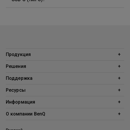
Продукция
Проекторы
Решения
Мониторы
Образование
Поддержка
Бизнес
Поддержка
Ресурсы
Загрузки
Проекционный калькулятор
Информация
База знаний
BenQ AQCOLOR
О компании BenQ
Профиль компании