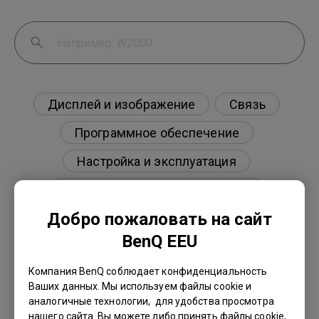
Дисплей и изображение
Связь
Программное обеспечение
Настройка и эксплуатация
Характеристики и особенности
Добро пожаловать на сайт
BenQ EEU
Как настроить два монитора с помощью
Компания BenQ соблюдает конфиденциальность
последовательного подключения через
Ваших данных. Мы используем файлы cookie и
порты Thunderbolt 3/Thunderbolt 4?
аналогичные технологии, для удобства просмотра
нашего сайта. Вы можете либо принять файлы cookie,