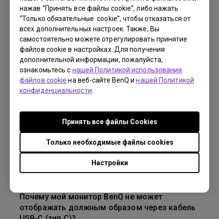
нажав “Принять все файлы cookie”, либо нажать
Как настроить BenQ display Pilot 2 на MacOS и
“Только обязательные cookie”, чтобы отказаться от
избежать проблем с его запуском
всех дополнительных настроек. Также, Вы
самостоятельно можете отрегулировать принятие
файлов cookie в настройках. Для получения
Почему я не могу переключаться между
дополнительной информации, пожалуйста,
цветовыми режимами на мониторе при
ознакомьтесь с
нашей Политикой использования
подключении к Mac или Windows и
файлов cookie
на веб-сайте BenQ и
нашей Политикой
использовании Display Pilot?
конфиденциальности
.
Есть ли на экране моего монитора BenQ
защитная или пластиковая пленка, которую
Принять все файлы Сookies
нужно снимать?
Только необходимые файлы cookies
Что такое IPS-glow и как сделать его менее
Настройки
заметным?
Почему мой монитор BenQ не может
отображать должным образом через кабель
USB-C (тип C)?