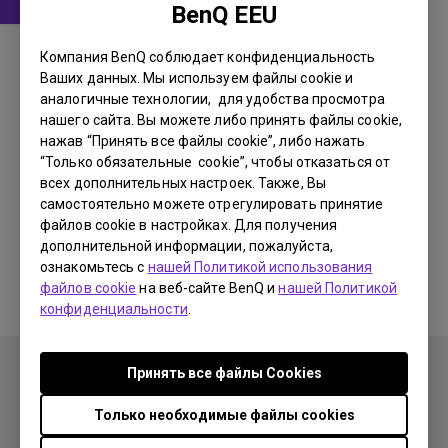
BenQ EEU
Драйвер
Компания BenQ соблюдает конфиденциальность
WHQL driver
Ваших данных. Мы используем файлы cookie и
аналогичные технологии, для удобства просмотра
OS:
Windows10|Windows7|Windows8
нашего сайта. Вы можете либо принять файлы cookie,
OS Version:
нажав “Принять все файлы cookie”, либо нажать
Версия:
MP
“Только обязательные cookie”, чтобы отказаться от
всех дополнительных настроек. Также, Вы
Обновить:
2017/07/27
самостоятельно можете отрегулировать принятие
Размер файла:
9.98 KB
файлов cookie в настройках. Для получения
дополнительной информации, пожалуйста,
Загрузки
ознакомьтесь с
нашей Политикой использования
файлов cookie
на веб-сайте BenQ и
нашей Политикой
конфиденциальности
.
Принять все файлы Сookies
Только необходимые файлы cookies
Продукция