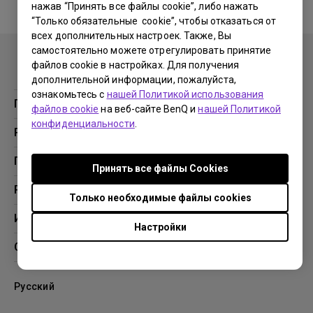
нажав “Принять все файлы cookie”, либо нажать
“Только обязательные cookie”, чтобы отказаться от
No related warranty information
всех дополнительных настроек. Также, Вы
самостоятельно можете отрегулировать принятие
файлов cookie в настройках. Для получения
дополнительной информации, пожалуйста,
ознакомьтесь с
нашей Политикой использования
Продукция
файлов cookie
на веб-сайте BenQ и
нашей Политикой
конфиденциальности
.
Проекторы
Решения
Мониторы
Образование
Поддержка
Принять все файлы Сookies
Бизнес
Поддержка
Ресурсы
Только необходимые файлы cookies
Загрузки
Проекционный калькулятор
Информация
Настройки
База знаний
BenQ AQCOLOR
О компании BenQ
Профиль компании
Русский
Новости