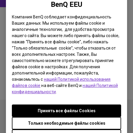
BenQ EEU
Драйвер
Компания BenQ соблюдает конфиденциальность
Win8 Driver
Ваших данных. Мы используем файлы cookie и
аналогичные технологии, для удобства просмотра
OS:
Windows8
нашего сайта. Вы можете либо принять файлы cookie,
OS Version:
нажав “Принять все файлы cookie”, либо нажать
Версия:
0
“Только обязательные cookie”, чтобы отказаться от
всех дополнительных настроек. Также, Вы
Обновить:
2012/10/31
самостоятельно можете отрегулировать принятие
Размер файла:
9.01 KB
файлов cookie в настройках. Для получения
дополнительной информации, пожалуйста,
Загрузки
ознакомьтесь с
нашей Политикой использования
файлов cookie
на веб-сайте BenQ и
нашей Политикой
конфиденциальности
.
Принять все файлы Сookies
Только необходимые файлы cookies
Продукция