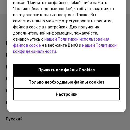
нажав “Принять все файлы cookie”, либо нажать
“Только обязательные cookie”, чтобы отказаться от
No related warranty information
всех дополнительных настроек. Также, Вы
самостоятельно можете отрегулировать принятие
файлов cookie в настройках. Для получения
дополнительной информации, пожалуйста,
ознакомьтесь с
нашей Политикой использования
Продукция
файлов cookie
на веб-сайте BenQ и
нашей Политикой
конфиденциальности
.
Проекторы
Решения
Мониторы
Образование
Поддержка
Принять все файлы Сookies
Бизнес
Поддержка
Ресурсы
Только необходимые файлы cookies
Загрузки
Проекционный калькулятор
Информация
Настройки
База знаний
BenQ AQCOLOR
О компании BenQ
Профиль компании
Русский
Новости