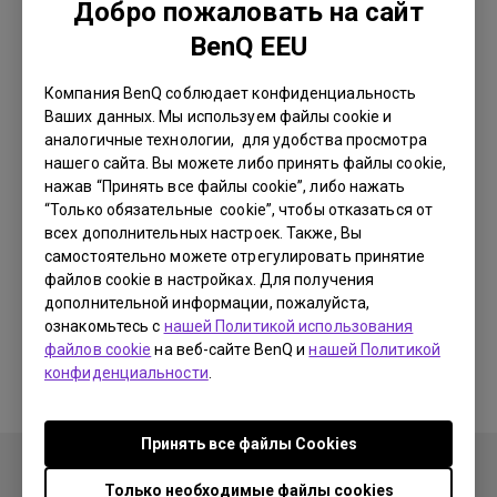
Добро пожаловать на сайт
BenQ EEU
Компания BenQ соблюдает конфиденциальность
Ваших данных. Мы используем файлы cookie и
аналогичные технологии, для удобства просмотра
Связь
Настройка и эксплуатация
нашего сайта. Вы можете либо принять файлы cookie,
нажав “Принять все файлы cookie”, либо нажать
“Только обязательные cookie”, чтобы отказаться от
всех дополнительных настроек. Также, Вы
самостоятельно можете отрегулировать принятие
файлов cookie в настройках. Для получения
Почему мой монитор BenQ не может
дополнительной информации, пожалуйста,
отображать должным образом через кабель
ознакомьтесь с
нашей Политикой использования
USB-C (тип C)?
файлов cookie
на веб-сайте BenQ и
нашей Политикой
конфиденциальности
.
Принять все файлы Сookies
Только необходимые файлы cookies