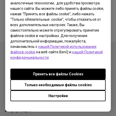
аналогичные технологии, для удобства просмотра
нашего сайта. Вы можете либо принять файлы cookie,
Соответствующие программы
нажав “Принять все файлы cookie”, либо нажать
“Только обязательные cookie”, чтобы отказаться от
и драйверы отсутствуют
всех дополнительных настроек. Также, Вы
самостоятельно можете отрегулировать принятие
файлов cookie в настройках. Для получения
дополнительной информации, пожалуйста,
ознакомьтесь с
нашей Политикой использования
файлов cookie
на веб-сайте BenQ и
нашей Политикой
конфиденциальности
.
Продукция
Принять все файлы Сookies
Проекторы
Решения
Мониторы
Только необходимые файлы cookies
Образование
Поддержка
Бизнес
Настройки
Поддержка
Ресурсы
Загрузки
Проекционный калькулятор
Информация