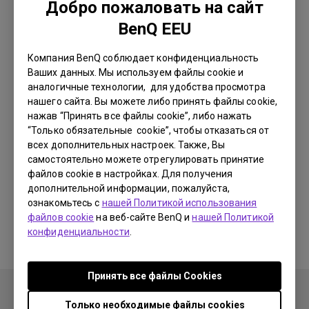
Добро пожаловать на сайт
BenQ EEU
Компания BenQ соблюдает конфиденциальность
Ваших данных. Мы используем файлы cookie и
аналогичные технологии, для удобства просмотра
Связь
Настройка и эксплуатация
нашего сайта. Вы можете либо принять файлы cookie,
нажав “Принять все файлы cookie”, либо нажать
“Только обязательные cookie”, чтобы отказаться от
всех дополнительных настроек. Также, Вы
самостоятельно можете отрегулировать принятие
файлов cookie в настройках. Для получения
Почему мой монитор BenQ не может
дополнительной информации, пожалуйста,
отображать должным образом через кабель
ознакомьтесь с
нашей Политикой использования
USB-C (тип C)?
файлов cookie
на веб-сайте BenQ и
нашей Политикой
конфиденциальности
.
Принять все файлы Сookies
Только необходимые файлы cookies