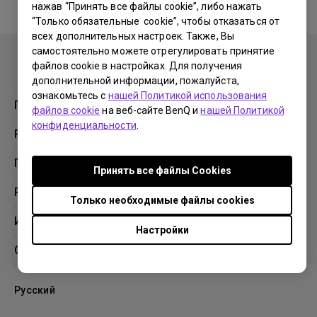
нажав “Принять все файлы cookie”, либо нажать
“Только обязательные cookie”, чтобы отказаться от
No related warranty information
всех дополнительных настроек. Также, Вы
самостоятельно можете отрегулировать принятие
файлов cookie в настройках. Для получения
дополнительной информации, пожалуйста,
ознакомьтесь с
нашей Политикой использования
Продукция
файлов cookie
на веб-сайте BenQ и
нашей Политикой
конфиденциальности
.
Проекторы
Решения
Мониторы
Образование
Поддержка
Принять все файлы Сookies
Бизнес
Поддержка
Ресурсы
Только необходимые файлы cookies
Загрузки
Проекционный калькулятор
Информация
Настройки
База знаний
BenQ AQCOLOR
О компании BenQ
Профиль компании
Русский
Новости