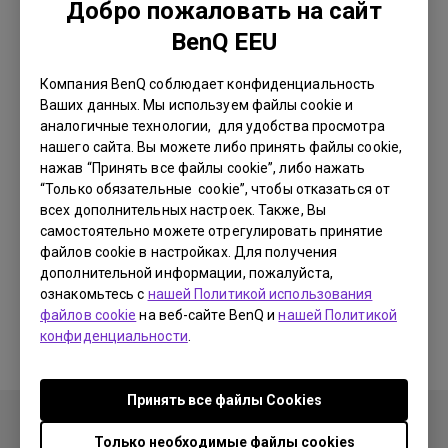
Добро пожаловать на сайт
BenQ EEU
Компания BenQ соблюдает конфиденциальность
Ваших данных. Мы используем файлы cookie и
аналогичные технологии, для удобства просмотра
Связь
Настройка и эксплуатация
нашего сайта. Вы можете либо принять файлы cookie,
нажав “Принять все файлы cookie”, либо нажать
“Только обязательные cookie”, чтобы отказаться от
всех дополнительных настроек. Также, Вы
самостоятельно можете отрегулировать принятие
файлов cookie в настройках. Для получения
Почему мой монитор BenQ не может
дополнительной информации, пожалуйста,
отображать должным образом через кабель
ознакомьтесь с
нашей Политикой использования
USB-C (тип C)?
файлов cookie
на веб-сайте BenQ и
нашей Политикой
конфиденциальности
.
Принять все файлы Сookies
Только необходимые файлы cookies