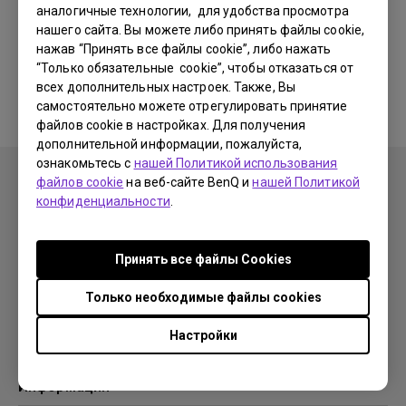
аналогичные технологии, для удобства просмотра
нашего сайта. Вы можете либо принять файлы cookie,
Соответствующие программы
нажав “Принять все файлы cookie”, либо нажать
“Только обязательные cookie”, чтобы отказаться от
и драйверы отсутствуют
всех дополнительных настроек. Также, Вы
самостоятельно можете отрегулировать принятие
файлов cookie в настройках. Для получения
дополнительной информации, пожалуйста,
ознакомьтесь с
нашей Политикой использования
файлов cookie
на веб-сайте BenQ и
нашей Политикой
конфиденциальности
.
Продукция
Принять все файлы Сookies
Проекторы
Решения
Мониторы
Только необходимые файлы cookies
Образование
Поддержка
Бизнес
Настройки
Поддержка
Ресурсы
Загрузки
Проекционный калькулятор
Информация