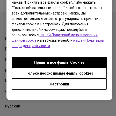
нажав “Принять все файлы cookie”, либо нажать
“Только обязательные cookie”, чтобы отказаться от
No related warranty information
всех дополнительных настроек. Также, Вы
самостоятельно можете отрегулировать принятие
файлов cookie в настройках. Для получения
дополнительной информации, пожалуйста,
ознакомьтесь с
нашей Политикой использования
Продукция
файлов cookie
на веб-сайте BenQ и
нашей Политикой
конфиденциальности
.
Проекторы
Решения
Мониторы
Образование
Поддержка
Принять все файлы Сookies
Бизнес
Поддержка
Ресурсы
Только необходимые файлы cookies
Загрузки
Проекционный калькулятор
Информация
Настройки
База знаний
BenQ AQCOLOR
О компании BenQ
Профиль компании
Русский
Новости