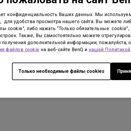
 файла:
57.01 KB
ет конфиденциальность Ваших данных. Мы используем
узки
, для удобства просмотра нашего сайта. Вы можете либ
ы cookie”, либо нажать “Только обязательные cookie”, 
строек. Также, Вы самостоятельно можете отрегулиров
ля получения дополнительной информации, пожалуйста, 
ия файлов cookie
на веб-сайте BenQ и
нашей Политикой
Только необходимые файлы cookies
Приня