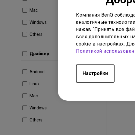
Размер
Mac
Компания BenQ соблюда
Загр
аналогичные технологии
Windows
нажав “Принять все файл
Others
всех дополнительных на
cookie в настройках. Д
Политикой использован
Драйвер
Android
Настройки
Linux
Mac
Windows
Others