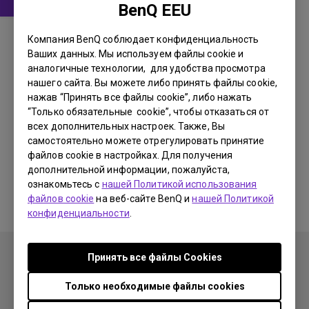
BenQ EEU
Драйвер
Компания BenQ соблюдает конфиденциальность
drivers for Windows Vista
Ваших данных. Мы используем файлы cookie и
аналогичные технологии, для удобства просмотра
OS:
WinXP-X64
нашего сайта. Вы можете либо принять файлы cookie,
OS Version:
нажав “Принять все файлы cookie”, либо нажать
Версия:
Rev0
“Только обязательные cookie”, чтобы отказаться от
всех дополнительных настроек. Также, Вы
Обновить:
2006/12/29
самостоятельно можете отрегулировать принятие
Размер файла:
57.99 KB
файлов cookie в настройках. Для получения
дополнительной информации, пожалуйста,
Загрузки
ознакомьтесь с
нашей Политикой использования
файлов cookie
на веб-сайте BenQ и
нашей Политикой
конфиденциальности
.
Принять все файлы Сookies
Только необходимые файлы cookies
Продукция