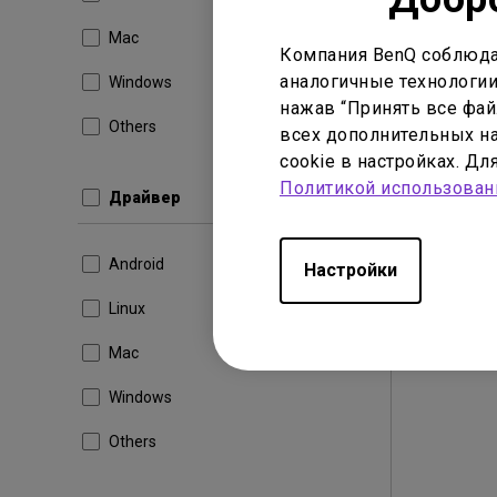
Размер
Mac
Компания BenQ соблюда
Загр
аналогичные технологии
Windows
нажав “Принять все файл
Others
всех дополнительных на
cookie в настройках. Д
Политикой использован
Драйвер
Android
Настройки
Linux
Mac
Windows
Others