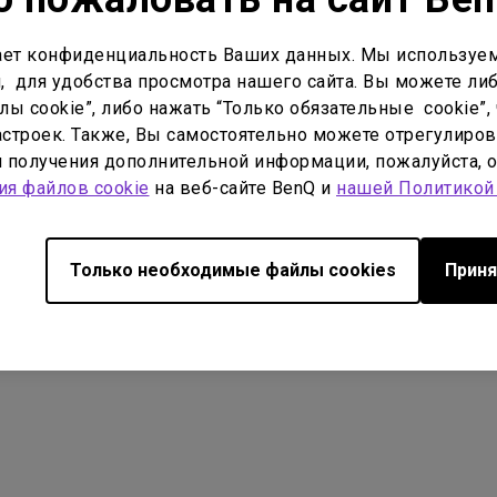
 файла:
59.14 KB
Размер файла:
57.5 KB
ет конфиденциальность Ваших данных. Мы используем
узки
Загрузки
, для удобства просмотра нашего сайта. Вы можете либ
ы cookie”, либо нажать “Только обязательные cookie”, 
строек. Также, Вы самостоятельно можете отрегулиров
ля получения дополнительной информации, пожалуйста, 
ия файлов cookie
на веб-сайте BenQ и
нашей Политикой
Только необходимые файлы cookies
Приня