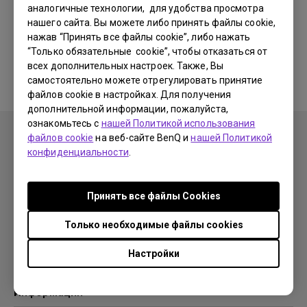
аналогичные технологии, для удобства просмотра
нашего сайта. Вы можете либо принять файлы cookie,
Соответствующие программы
нажав “Принять все файлы cookie”, либо нажать
“Только обязательные cookie”, чтобы отказаться от
и драйверы отсутствуют
всех дополнительных настроек. Также, Вы
самостоятельно можете отрегулировать принятие
файлов cookie в настройках. Для получения
дополнительной информации, пожалуйста,
ознакомьтесь с
нашей Политикой использования
файлов cookie
на веб-сайте BenQ и
нашей Политикой
конфиденциальности
.
Продукция
Принять все файлы Сookies
Проекторы
Решения
Мониторы
Только необходимые файлы cookies
Образование
Поддержка
Бизнес
Настройки
Поддержка
Ресурсы
Загрузки
Проекционный калькулятор
Информация