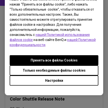
нажав “Принять все файлы cookie”, либо нажать
Программное обеспечение
“Только обязательные cookie”, чтобы отказаться от
всех дополнительных настроек. Также, Вы
Color Shuttle for Windows
самостоятельно можете отрегулировать принятие
файлов cookie в настройках. Для получения
OS:
Windows
дополнительной информации, пожалуйста,
OS Version:
Windows 10/11
ознакомьтесь с
нашей Политикой использования
Версия:
v2.0.19.0
файлов cookie
на веб-сайте BenQ и
нашей Политикой
Обновить:
2026/07/16
конфиденциальности
.
Размер файла:
412.74 MB
Принять все файлы Сookies
Загрузки
Только необходимые файлы cookies
Настройки
Программное обеспечение
Color Shuttle Release Note