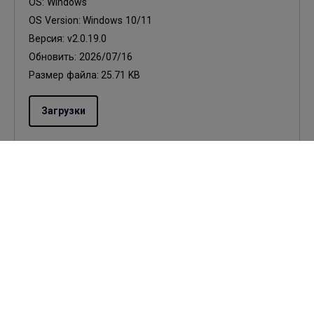
OS:
Windows
OS Version:
Windows 10/11
Версия:
v2.0.19.0
Обновить:
2026/07/16
Размер файла:
25.71 KB
Загрузки
Firmware
Display Quickit for Win (Firmware upgrade
tool)
OS:
Windows
OS Version:
Windows 10/11
Версия:
V1.1.28.0