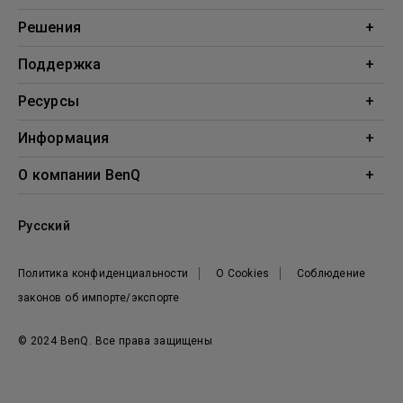
Проекторы
Решения
Мониторы
Образование
Поддержка
Бизнес
Поддержка
Ресурсы
Загрузки
Проекционный калькулятор
Информация
База знаний
BenQ AQCOLOR
О компании BenQ
Профиль компании
Русский
Новости
Политика конфиденциальности
О Cookies
Соблюдение
законов об импорте/экспорте
© 2024 BenQ. Все права защищены