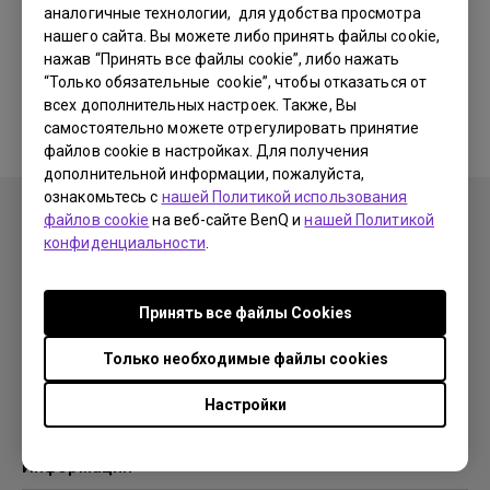
аналогичные технологии, для удобства просмотра
нашего сайта. Вы можете либо принять файлы cookie,
Соответствующие программы
нажав “Принять все файлы cookie”, либо нажать
“Только обязательные cookie”, чтобы отказаться от
и драйверы отсутствуют
всех дополнительных настроек. Также, Вы
самостоятельно можете отрегулировать принятие
файлов cookie в настройках. Для получения
дополнительной информации, пожалуйста,
ознакомьтесь с
нашей Политикой использования
файлов cookie
на веб-сайте BenQ и
нашей Политикой
конфиденциальности
.
Продукция
Принять все файлы Сookies
Проекторы
Решения
Мониторы
Только необходимые файлы cookies
Образование
Поддержка
Бизнес
Настройки
Поддержка
Ресурсы
Загрузки
Проекционный калькулятор
Информация