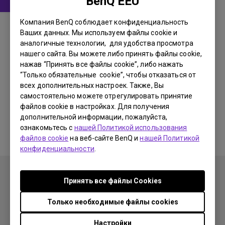
BenQ EEU
Руководство пользователя
Компания BenQ соблюдает конфиденциальность
Display Pilot 2 User Manual
Ваших данных. Мы используем файлы cookie и
аналогичные технологии, для удобства просмотра
Обновить:
2026/07/23
нашего сайта. Вы можете либо принять файлы cookie,
нажав “Принять все файлы cookie”, либо нажать
Язык:
English
“Только обязательные cookie”, чтобы отказаться от
Размер файла:
5.54 MB
всех дополнительных настроек. Также, Вы
Версия:
самостоятельно можете отрегулировать принятие
файлов cookie в настройках. Для получения
дополнительной информации, пожалуйста,
Просмотр
ознакомьтесь с
нашей Политикой использования
файлов cookie
на веб-сайте BenQ и
нашей Политикой
конфиденциальности
.
Принять все файлы Сookies
Только необходимые файлы cookies
Продукция
Настройки
Проекторы