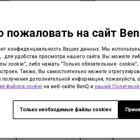
:
V001
Версия:
мотр
Просмотр
 пожаловать на сайт Be
ет конфиденциальность Ваших данных. Мы используем
, для удобства просмотра нашего сайта. Вы можете либ
ы cookie”, либо нажать “Только обязательные cookie”, 
тво пользователя
Руководство пользователя
строек. Также, Вы самостоятельно можете отрегулиров
oC (Supplier's
Product Carbon Footpr
ля получения дополнительной информации, пожалуйста, 
ation of Conformity)-L
Statement
ия файлов cookie
на веб-сайте BenQ и
нашей Политикой
ть:
2024/11/12
Обновить:
2026/07/09
glish
Язык:
General
Только необходимые файлы cookies
Приня
 файла:
234.74 KB
Размер файла:
22.56 KB
Версия:
мотр
Просмотр