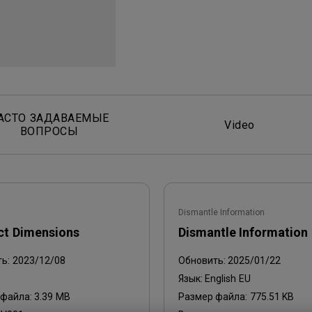
С регулировкой по высоте
С Android TV
С низкой задержкой вывода
АСТО ЗАДАВАЕМЫЕ
Video
ВОПРОСЫ
Dismantle Information
ct Dimensions
Dismantle Information
ть:
2023/12/08
Обновить:
2025/01/22
Язык:
English EU
 файла:
3.39 MB
Размер файла:
775.51 KB