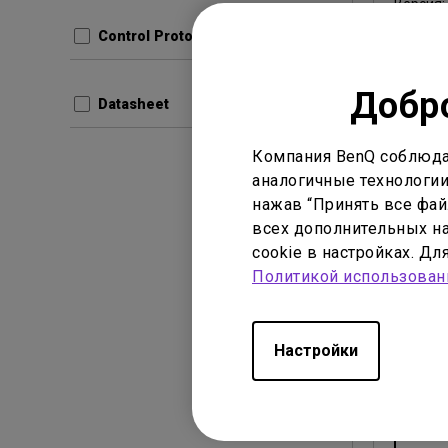
Версия
Control Protocols
Прос
Добро
Datasheet
Компания BenQ соблюда
аналогичные технологии
нажав “Принять все файл
Руководс
всех дополнительных на
FCC SD
cookie в настройках. Д
Declar
Политикой использован
Обнови
Язык:
En
Настройки
Размер
Версия:
Прос