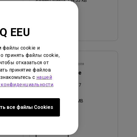
Размер файла:
234.55 KB
Версия:
Просмотр
nQ EEU
 файлы cookie и
о принять файлы cookie,
чтобы отказаться от
Руководство пользователя
ать принятие файлов
int
Quick Start Guide
ознакомьтесь с
нашей
 конфиденциальности
.
Обновить:
2025/10/17
Язык:
General
Размер файла:
1.76 MB
ть все файлы Сookies
Версия:
Просмотр