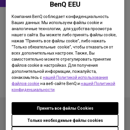
BenQ EEU
Драйвер
Компания BenQ соблюдает конфиденциальность
WHQL
Ваших данных. Мы используем файлы cookie и
аналогичные технологии, для удобства просмотра
OS:
Windows
нашего сайта. Вы можете либо принять файлы cookie,
OS Version:
Windows 7/8/10
нажав “Принять все файлы cookie”, либо нажать
Версия:
MP
“Только обязательные cookie”, чтобы отказаться от
всех дополнительных настроек. Также, Вы
Обновить:
2021/05/03
самостоятельно можете отрегулировать принятие
Размер файла:
9.06 KB
файлов cookie в настройках. Для получения
дополнительной информации, пожалуйста,
Загрузки
ознакомьтесь с
нашей Политикой использования
файлов cookie
на веб-сайте BenQ и
нашей Политикой
конфиденциальности
.
Принять все файлы Сookies
Только необходимые файлы cookies
Продукция