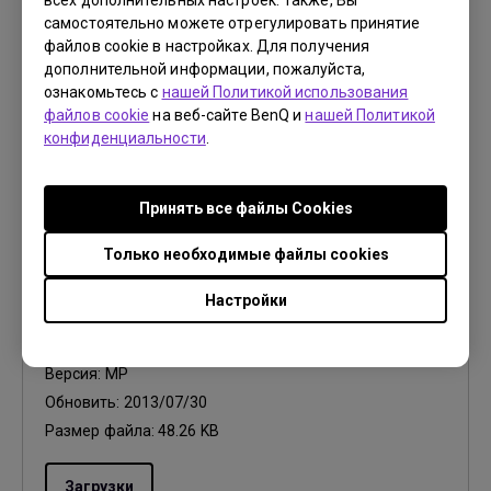
всех дополнительных настроек. Также, Вы
самостоятельно можете отрегулировать принятие
Обновить:
2016/01/22
файлов cookie в настройках. Для получения
Размер файла:
17.91 KB
дополнительной информации, пожалуйста,
ознакомьтесь с
нашей Политикой использования
Загрузки
файлов cookie
на веб-сайте BenQ и
нашей Политикой
конфиденциальности
.
Принять все файлы Сookies
Драйвер
Только необходимые файлы cookies
MP Driver_Qisda
Настройки
OS:
Windows7|WindowVista
OS Version:
Версия:
MP
Обновить:
2013/07/30
Размер файла:
48.26 KB
Загрузки