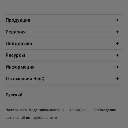
Продукция
Проекторы
Решения
Мониторы
Образование
Поддержка
Бизнес
Поддержка
Ресурсы
Загрузки
Проекционный калькулятор
Информация
База знаний
BenQ AQCOLOR
О компании BenQ
Профиль компании
Русский
Новости
Политика конфиденциальности
О Cookies
Соблюдение
законов об импорте/экспорте