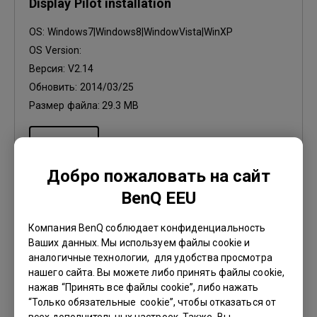
Display Pilot installation
OS:
Windows7|Windows8|WindowVista|WinXP
OS Version:
Версия:
V2.14
Обновить:
2014/03/25
Размер файла:
29.3 MB
Загрузки
Добро пожаловать на сайт
BenQ EEU
Компания BenQ соблюдает конфиденциальность
Драйвер
Ваших данных. Мы используем файлы cookie и
WHQL driver
аналогичные технологии, для удобства просмотра
нашего сайта. Вы можете либо принять файлы cookie,
OS:
Windows7|Windows8
нажав “Принять все файлы cookie”, либо нажать
OS Version:
“Только обязательные cookie”, чтобы отказаться от
Версия:
MP